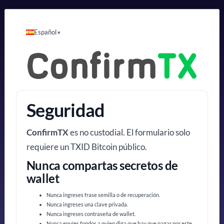
Español
Seguridad
ConfirmTX
es no custodial. El formulario solo
requiere un TXID Bitcoin público.
Nunca compartas secretos de
wallet
Nunca ingreses frase semilla o de recuperación.
Nunca ingreses una clave privada.
Nunca ingreses contraseña de wallet.
Nunca envíes fondos a quien diga que hay que pagar por este